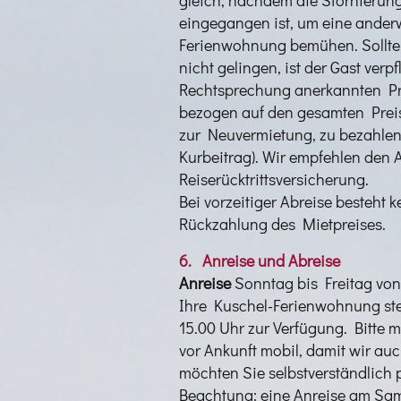
eingegangen ist, um eine ander­
Ferienwohnung bemühen. Sollte d
nicht gelingen, ist der Gast verpf
Rechtsprechung anerkannten Pr
bezogen auf den gesamten Preis, 
zur Neuvermietung, zu bezahle
Kurbeitrag). Wir empfehlen den 
Reiserücktrittsversicherung.
Bei vorzeitiger Abreise besteht 
Rückzahlung des Mietpreises.
6. Anreise und Abreise
Anreise
Sonntag bis Freitag von 
Ihre Kuschel-Ferienwohnung st
15.00 Uhr zur Verfügung. Bitte 
vor Ankunft mobil, damit wir au
möchten Sie selbstverständlich 
Beachtung: eine Anreise am Sams