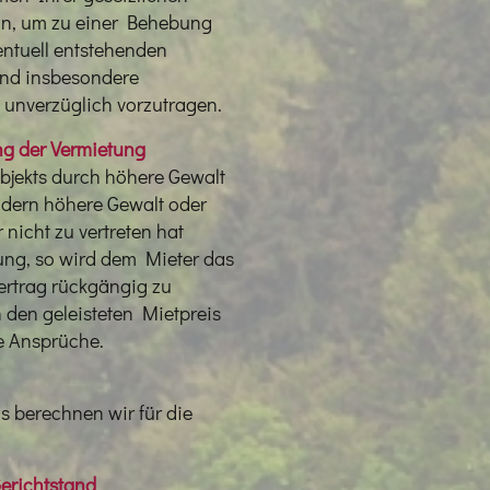
un, um zu einer Behebung
entuell entstehenden
sind insbesondere
 unverzüglich vorzutragen.
ng der Vermietung
bjekts durch höhere Gewalt
indern höhere Gewalt oder
 nicht zu vertreten hat
ng, so wird dem Mieter das
ertrag rückgängig zu
 den geleisteten Mietpreis
re Ansprüche.
s berechnen wir für die
Gerichtstand