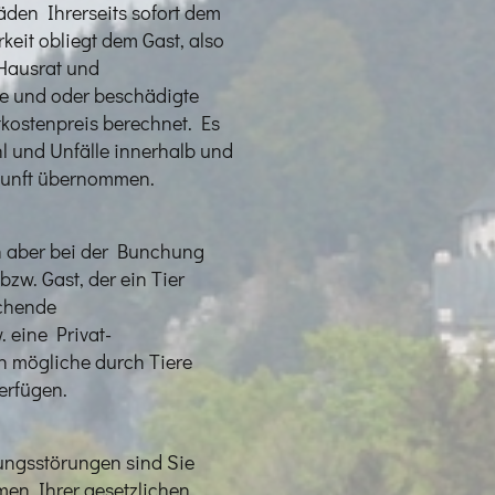
den Ihrerseits sofort dem
keit obliegt dem Gast, also
 Hausrat und
e und oder beschädigte
kostenpreis berechnet. Es
l und Unfälle innerhalb und
kunft übernommen.
 aber bei der Bunchung
w. Gast, der ein Tier
echende
. eine Privat-
ch mögliche durch Tiere
verfügen.
tungsstörungen sind Sie
hmen Ihrer gesetzlichen