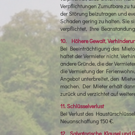
Verpflichtungen Zumutbare zu t
der Störung beizutragen und ev
Schaden gering zu halten. Sie 
verpflichtet, Ihre Beanstandung
10. Höhere Gewalt, Verhinderu
Bei Beeinträchtigung des Mieto
haftet der Vermieter nicht. Verh
andere Gründe, die der Vermieter
die Vermietung der Ferienwohnu
Angebot unterbreitet, den Mietv
machen. Der Mieter erhält dann
zurück und verzichtet auf weite
11. Schlüsselverlust
Bei Verlust des Haustürschlüssel
Neuanschaffung 150 €.
12. Salvatorische Klausel und 