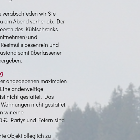
ne verabschieden wir Sie
zu am Abend vorher ab. Der
leeren des Kühlschranks
 mitnehmen) und
 Restmülls besenrein und
Zustand samt überlassener
bergeben.
ng
t der angegebenen maximalen
Eine anderweitige
st nicht gestattet. Das
 Wohnungen nicht gestattet.
 wir eine
 €. Partys und Feiern sind
te Objekt pfleglich zu