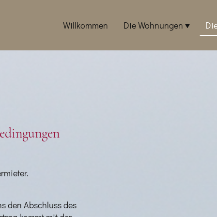
Willkommen
Die Wohnungen
Di
bedingungen
ermieter.
ns den Abschluss des
ertrag kommt mit der